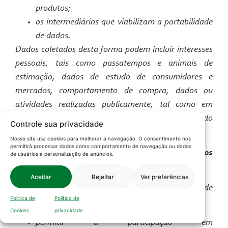
produtos;
os intermediários que viabilizam a portabilidade
de dados.
Dados coletados desta forma podem incluir interesses
pessoais, tais como passatempos e animais de
estimação, dados de estudo de consumidores e
mercados, comportamento de compra, dados ou
atividades realizadas publicamente, tal como em
blogs, vídeos, publicações na internet e conteúdo
Controle sua privacidade
gerado pelo usuário.
Nosso site usa cookies para melhorar a navegação. O consentimento nos
permitirá processar dados como comportamento de navegação ou dados
5. Para quais fins podemos usar seus dados
de usuários e personalização de anúncios.
pessoais
Aceitar
Rejeitar
Ver preferências
Podemos usar seus dados pessoais para propósitos de
Política de
Política de
negócios, tais como:
Cookies
privacidade
permitir a participação em